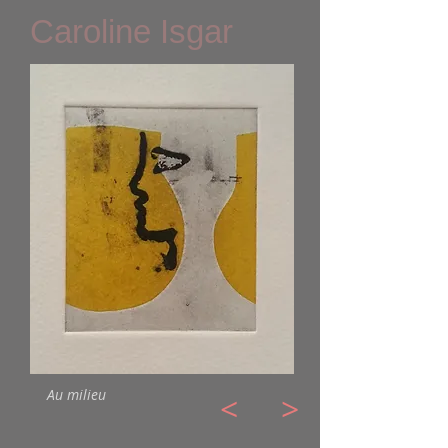
Caroline Isgar
Au milieu
<
>